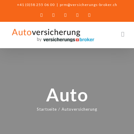
Zum
+41 (0)58 255 06 00
|
prm@versicherungs-broker.ch
Inhalt
E-
Facebook
YouTube
Twitter
Instagram
springen
Mail
Auto
Startseite
/
Autoversicherung